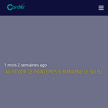
Aller
M
au
contenu
principal
1 mois 2 semaines ago
AU REVOIR LE PRINTEMPS & BIENVENU LE SOLEIL
!
Image