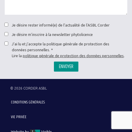
Je désire rester informé(e) de l’actualité de l'ASBL Corder
Je désire m'inscrire à la newsletter phytolicence
J’ai lu et j’accepte la politique générale de protection des
données personnelles.
Lire la
politique générale de protection des données personnelles
.
ENVOYER
© 2026 CORDER ASBL
Menu
CONDITIONS GÉNÉRALES
Pied
de
VIE PRIVÉE
page
Website by
Visible