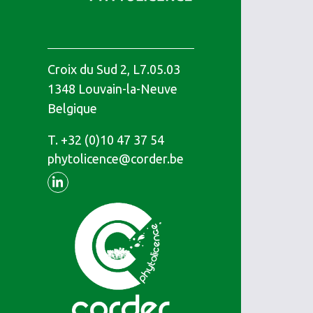
Croix du Sud 2, L7.05.03
1348
Louvain-la-Neuve
Belgique
T.
Téléphone
+32 (0)10 47 37 54
phytolicence@corder.be
Linkedin