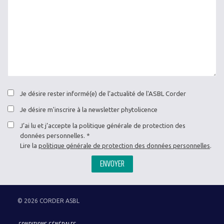
Je désire rester informé(e) de l’actualité de l'ASBL Corder
Je désire m'inscrire à la newsletter phytolicence
J’ai lu et j’accepte la politique générale de protection des
données personnelles.
Lire la
politique générale de protection des données personnelles
.
ENVOYER
© 2026 CORDER ASBL
Menu