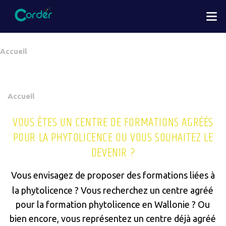
Aller
M
au
contenu
principal
You
Accueil
are
here
You
Accueil
are
VOUS ÊTES UN CENTRE DE FORMATIONS AGRÉÉS
here
POUR LA PHYTOLICENCE OU VOUS SOUHAITEZ LE
DEVENIR ?
Vous envisagez de proposer des formations liées à
la phytolicence ? Vous recherchez un centre agréé
pour la formation phytolicence en Wallonie ? Ou
bien encore, vous représentez un centre déjà agréé