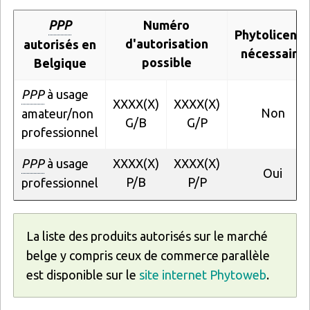
PPP
Numéro
Phytolicenc
d'autorisation
autorisés en
nécessaire
possible
Belgique
PPP
à usage
XXXX(X)
XXXX(X)
Non
amateur/non
G/B
G/P
professionnel
PPP
à usage
XXXX(X)
XXXX(X)
Oui
P/B
P/P
professionnel
La liste des produits autorisés sur le marché
belge y compris ceux de commerce parallèle
est disponible sur le
site internet Phytoweb
.