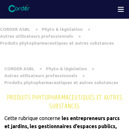
Aller
M
au
contenu
principal
You
CORDER ASBL
Phyto & législation
are
Autres utilisateurs professionnels
here
Produits phytopharmaceutiques et autres substances
You
CORDER ASBL
Phyto & législation
are
Autres utilisateurs professionnels
here
Produits phytopharmaceutiques et autres substances
PRODUITS PHYTOPHARMACEUTIQUES ET AUTRES
SUBSTANCES
Cette rubrique concerne
les entrepreneurs parcs
et jardins, les gestionnaires d’espaces publics,