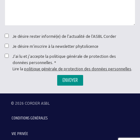
Je désire rester informé(e) de l’actualité de l'ASBL Corder
Je désire m'inscrire à la newsletter phytolicence
J’ai lu et j’accepte la politique générale de protection des
données personnelles.
Lire la
politique générale de protection des données personnelles
.
ENVOYER
© 2026 CORDER ASBL
Menu
CONDITIONS GÉNÉRALES
Pied
de
VIE PRIVÉE
page