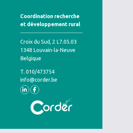
Coordination recherche
et développement rural
Croix du Sud, 2 L7.05.03
1348
Louvain-la-Neuve
Belgique
T.
Téléphone
010/473754
info@corder.be
Linkedin
Facebook