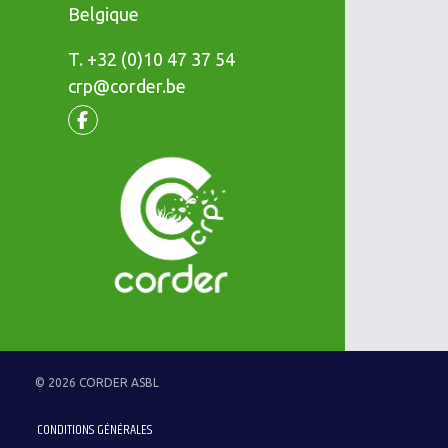
Belgique
T.
Téléphone
+32 (0)10 47 37 54
crp@corder.be
Facebook
© 2026 CORDER ASBL
CONDITIONS GÉNÉRALES
Menu