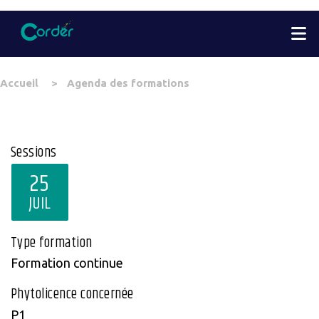
Aller
M
au
contenu
principal
You
Accueil
Agenda des formations
are
here
Sessions
25
JUIL
Type formation
Formation continue
Phytolicence concernée
P1