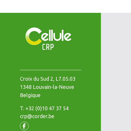
Croix du Sud 2, L7.05.03
1348
Louvain-la-Neuve
Belgique
T.
Téléphone
+32 (0)10 47 37 54
crp@corder.be
Facebook