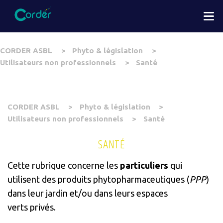
Aller
M
au
contenu
principal
You
CORDER ASBL
Phyto & législation
are
Utilisateurs non professionnels
Santé
here
You
CORDER ASBL
Phyto & législation
are
Utilisateurs non professionnels
Santé
here
SANTÉ
Cette rubrique concerne les
particuliers
qui
utilisent des produits phytopharmaceutiques (
PPP
)
dans leur jardin et/ou dans leurs espaces
verts privés.