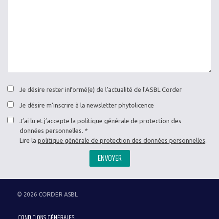
Je désire rester informé(e) de l’actualité de l'ASBL Corder
Je désire m'inscrire à la newsletter phytolicence
J’ai lu et j’accepte la politique générale de protection des
données personnelles.
Lire la
politique générale de protection des données personnelles
.
ENVOYER
© 2026 CORDER ASBL
Menu
CONDITIONS GÉNÉRALES