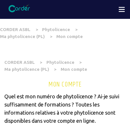
Aller
M
au
contenu
principal
You
CORDER ASBL
Phytolicence
are
Ma phytolicence (PL)
Mon compte
here
You
CORDER ASBL
Phytolicence
are
Ma phytolicence (PL)
Mon compte
here
MON COMPTE
Quel est mon numéro de phytolicence ? Ai-je suivi
suffisamment de formations ? Toutes les
informations relatives à votre phytolicence sont
disponibles dans votre compte en ligne.