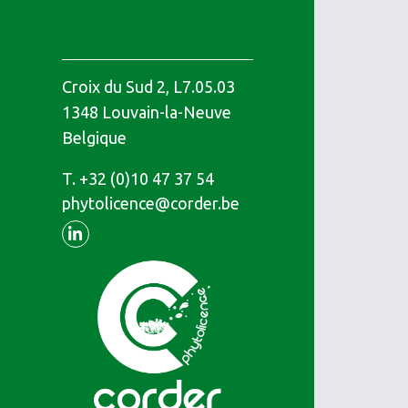
Croix du Sud 2, L7.05.03
1348
Louvain-la-Neuve
Belgique
T.
Téléphone
+32 (0)10 47 37 54
phytolicence@corder.be
Linkedin