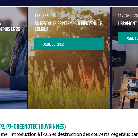
Image
Image
15/06/2026
11/06/2026
A
AU REVOIR LE PRINTEMPS & BIENVENU LE
LIBRAMONT 
EPUIS LE 28
SOLEIL !
ASBL C
ASBL CORDER
 P2, P3- GREENOTEC (BUVRINNES)
me : Introduction à l'ACS et destruction des couverts végétaux sa