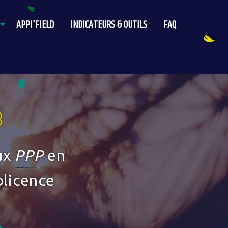
APPI'FIELD
INDICATEURS & OUTILS
FAQ
B
aux
PPP
en
olicence