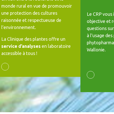
monde rural en vue de promouvoir
une protection des cultures
Le CRP vous 
raisonnée et respectueuse de
objective et 
l’environnement.
questions sur 
à l'usage des
La Clinique des plantes offre un
phytopharma
service d’analyses
en laboratoire
Wallonie.
accessible à tous !
CLINIQUE DES PLANTES
CRP