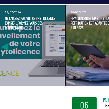
Image
Image
13/07/2026
30/06/2026
NE LAISSEZ PAS VOTRE PHYTOLICENCE
PHYTOLICENCES NP ET P3 : L
EXPIRER : FORMEZ-VOUS DÈS
RÉTRIBUTION EST ADAPTÉE D
MAINTENANT !
JUIN 2026
P1,
06
Thè