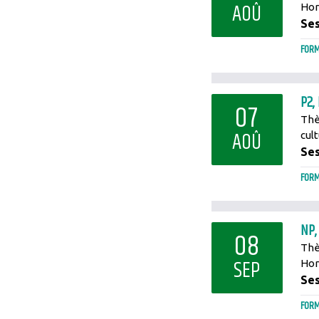
AOÛ
Hor
Ses
FORM
P2,
07
Thè
AOÛ
cul
Ses
FORM
NP,
08
Thè
SEP
Hora
Ses
FORM