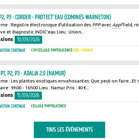
 P2, P3 - CORDER - PROTECT'EAU (COMINES-WARNETON)
me : Registre électronique d'utilisation des
PPP
avec
Appi
'field, r
ve et diagnostic INDIC'eau Lieu : Union...
10/09/2026
sions
ATION CONTINUE
CRP
CELLULE PHYTOLICENCE
ASBL CORDER
 P1, P2, P3 - ADALIA 2.0 (NAMUR)
me : Les plantes exotiques envahissantes: Que peut-on faire...Et n
ire : 9h00 - 16h00 Lieu : Namur Prix : 40 €...
15/09/2026
sions
ATION CONTINUE
CELLULE PHYTOLICENCE
TOUS LES ÉVÉNEMENTS