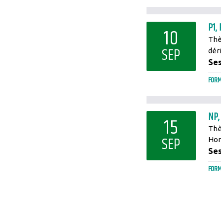
P1,
10
Thè
SEP
déri
Ses
FORM
NP,
15
Thè
SEP
Hora
Ses
FORM