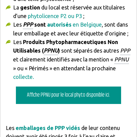
La
gestion
du local est réservée aux titulaires
d’une
phytolicence P2 ou P3
;
Les
PPP
sont
autorisés
en Belgique
, sont dans
leur emballage et avec leur étiquette d’origine ;
Les
Produits Phytopharmaceutiques Non
Utilisables (
PPNU
)
sont séparés des autres
PPP
et clairement identifiés avec la mention «
PPNU
» ou « Périmés » en attendant la prochaine
collecte.
Affiche PPNU pour le local phyto disponible ici.
Les
emballages de PPP vidés
de leur contenu
doivent avoir été rincés 3 fois à l’eau claire et