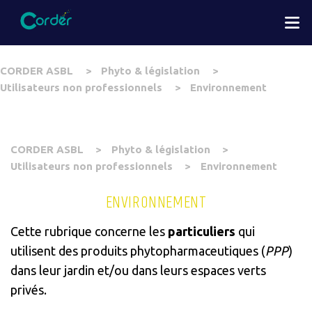
Aller
M
au
contenu
principal
You
CORDER ASBL
Phyto & législation
are
Utilisateurs non professionnels
Environnement
here
You
CORDER ASBL
Phyto & législation
are
Utilisateurs non professionnels
Environnement
here
ENVIRONNEMENT
Cette rubrique concerne les
particuliers
qui
utilisent des produits phytopharmaceutiques (
PPP
)
dans leur jardin et/ou dans leurs espaces verts
privés.