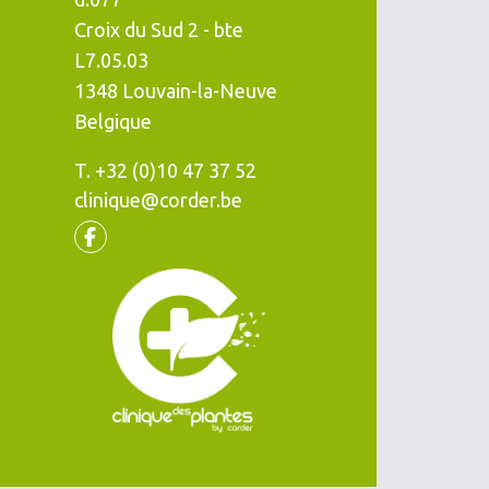
Croix du Sud 2 - bte
L7.05.03
1348
Louvain-la-Neuve
Belgique
T.
Téléphone
+32 (0)10 47 37 52
clinique@corder.be
Facebook