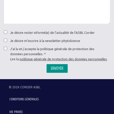
Je désire rester informé(e) de l’actualité de l'ASBL Corder
Je désire m'inscrire à la newsletter phytolicence
J’ai lu et j’accepte la politique générale de protection des
données personnelles.
Lire la
politique générale de protection des données personnelles
.
ENVOYER
© 2026 CORDER ASBL
Menu
CONDITIONS GÉNÉRALES
Pied
de
VIE PRIVÉE