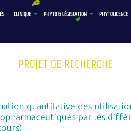
ÉS
CLINIQUE
PHYTO & LÉGISLATION
PHYTOLICENCE
PROJET DE RECHERCHE
mation quantitative des utilisati
opharmaceutiques par les différe
cours)