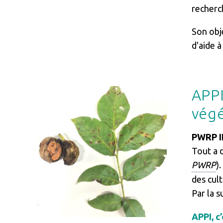
recherc
Son obj
d'aide à
APPI
Image
végé
PWRP II
Tout a 
PWRP
)
des cult
Par la s
APPI, c