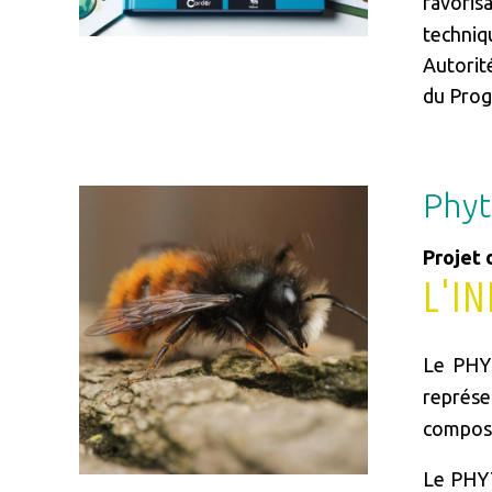
favorisa
techniq
Autorité
du Prog
Phyt
Image
Projet 
L'I
Le PH
représe
composen
Le PHYT