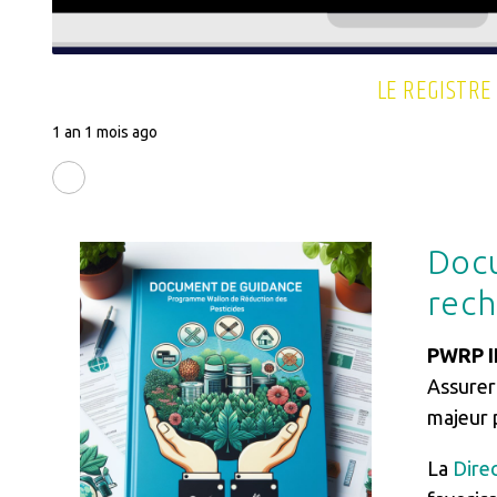
LE REGISTRE
1 an 1 mois ago
LIRE LA SUITE
Docu
Image
rech
PWRP III
Assurer 
majeur 
La
Direc