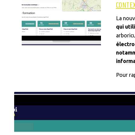
CONTE
La nouv
qui uti
arboricu
électro
notamme
informa
Pour rap
Image