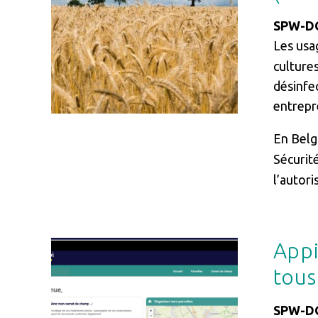
SPW-DG
Les usa
cultures
désinfec
entrepre
En Belg
Sécurit
l’autoris
Appi
Image
tous
SPW-DG