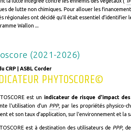
nt la lutte intégrée contre les ennemis des végétaux ("
I
ues de lutte non chimiques. Pour allouer les financement
s régionales ont décidé qu'il était essentiel d’identifier
ramme Wallon ...
oscore (2021-2026)
du CRP | ASBL Corder
NDICATEUR PHYTOSCORE©
YTOSCORE est un
indicateur de risque d'impact de
nte l'utilisation d'un
PPP
, par les propriétés physico-c
t et son taux d'application, sur l'environnement et la san
OSCORE est à destination des utilisateurs de
PPP
, d