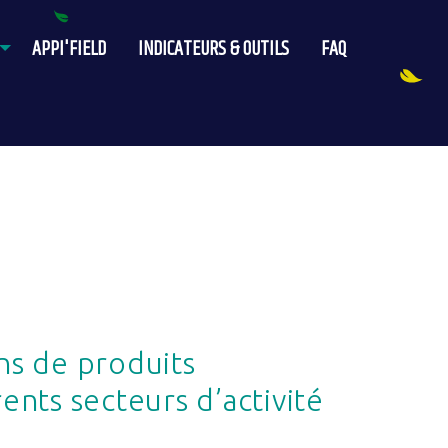
APPI'FIELD
INDICATEURS & OUTILS
FAQ
ons de produits
nts secteurs d’activité