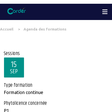
Aller
M
au
contenu
principal
You
Accueil
Agenda des formations
are
here
Sessions
15
SEP
Type formation
Formation continue
Phytolicence concernée
P1