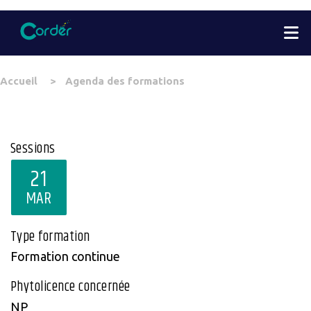
Aller
M
au
contenu
principal
You
Accueil
Agenda des formations
are
here
Sessions
21
MAR
Type formation
Formation continue
Phytolicence concernée
NP