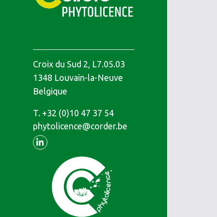
Croix du Sud 2, L7.05.03
1348
Louvain-la-Neuve
Belgique
T.
Téléphone
+32 (0)10 47 37 54
phytolicence@corder.be
Linkedin