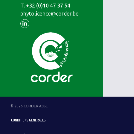
T.
Téléphone
+32 (0)10 47 37 54
phytolicence@corder.be
Linkedin
© 2026 CORDER ASBL
CONDITIONS GÉNÉRALES
Menu
Pied