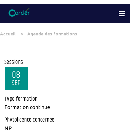
Aller
M
au
contenu
principal
You
Accueil
Agenda des formations
are
here
Sessions
08
SEP
Type formation
Formation continue
Phytolicence concernée
NP