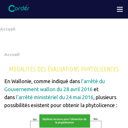
Aller
M
au
contenu
principal
You
Accueil
are
here
You
Accueil
are
MODALITÉS DES ÉVALUATIONS PHYTOLICENCES
here
En Wallonie, comme indiqué dans
l’arrêté du
Gouvernement wallon du 28 avril 2016
et
dans
l’arrêté ministériel du 24 mai 2016
, plusieurs
possibilités existent pour obtenir la phytolicence :