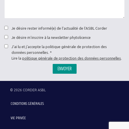
Je désire rester informé(e) de l’actualité de l'ASBL Corder
Je désire m'inscrire à la newsletter phytolicence
J’ai lu et j’accepte la politique générale de protection des
données personnelles.
Lire la
politique générale de protection des données personnelles
.
ENVOYER
© 2026 CORDER ASBL
Menu
CONDITIONS GÉNÉRALES
Pied
de
VIE PRIVÉE
page