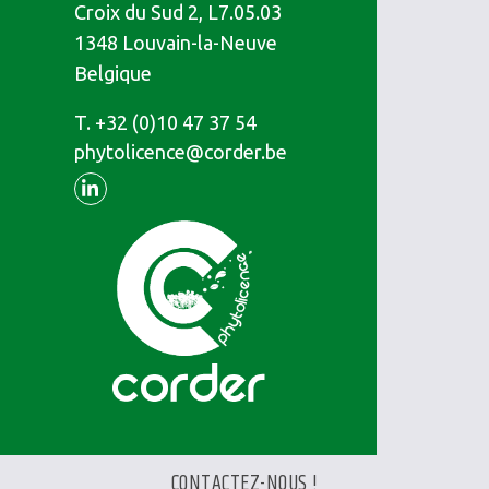
Croix du Sud 2, L7.05.03
1348
Louvain-la-Neuve
Belgique
T.
Téléphone
+32 (0)10 47 37 54
phytolicence@corder.be
Linkedin
CONTACTEZ-NOUS !