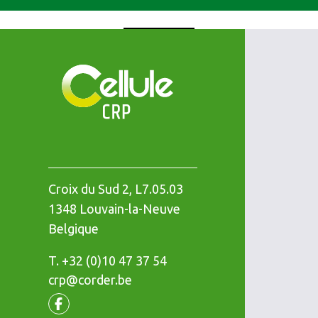
Croix du Sud 2, L7.05.03
1348
Louvain-la-Neuve
Belgique
T.
Téléphone
+32 (0)10 47 37 54
crp@corder.be
Facebook