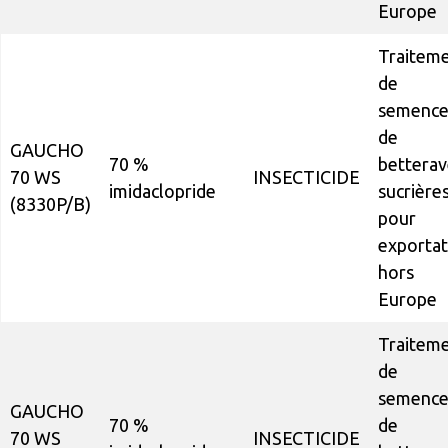
Europe
Traitem
de
semence
de
GAUCHO
70 %
betterav
70 WS
INSECTICIDE
imidaclopride
sucrière
(8330P/B)
pour
exportat
hors
Europe
Traitem
de
semence
GAUCHO
70 %
de
70 WS
INSECTICIDE