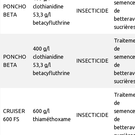
semence
PONCHO
clothianidine
INSECTICIDE
de
BETA
53,3 g/l
betterav
betacyfluthrine
sucrière
Traitem
400 g/l
de
PONCHO
clothianidine
semence
INSECTICIDE
BETA
53,3 g/l
de
betacyfluthrine
betterav
sucrière
Traitem
de
CRUISER
600 g/l
semence
INSECTICIDE
600 FS
thiaméthoxame
de
betterav