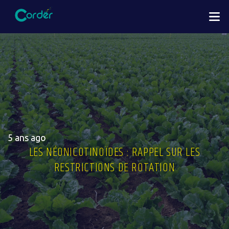
Aller
M
au
contenu
principal
5 ans ago
LES NÉONICOTINOÏDES : RAPPEL SUR LES
RESTRICTIONS DE ROTATION
Image