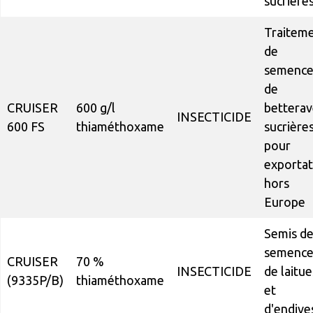
sucrière
Traitem
de
semence
de
CRUISER
600 g/l
betterav
INSECTICIDE
600 FS
thiaméthoxame
sucrière
pour
exportat
hors
Europe
Semis d
semence
CRUISER
70 %
INSECTICIDE
de laitue
(9335P/B)
thiaméthoxame
et
d'endive