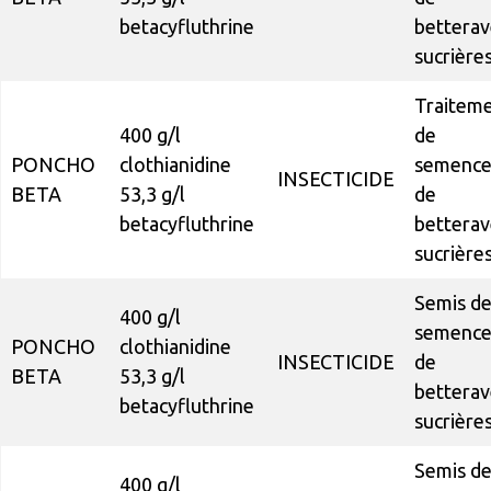
betacyfluthrine
betterav
sucrière
Traitem
400 g/l
de
PONCHO
clothianidine
semence
INSECTICIDE
BETA
53,3 g/l
de
betacyfluthrine
betterav
sucrière
Semis d
400 g/l
semence
PONCHO
clothianidine
INSECTICIDE
de
BETA
53,3 g/l
betterav
betacyfluthrine
sucrière
Semis d
400 g/l