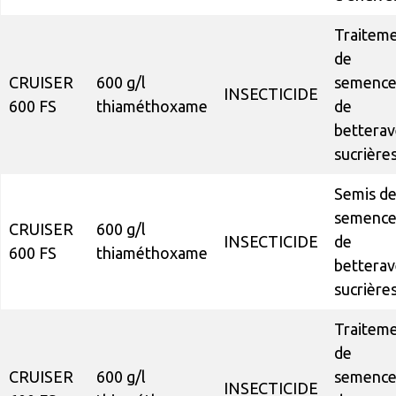
Traitem
de
CRUISER
600 g/l
semence
INSECTICIDE
600 FS
thiaméthoxame
de
betterav
sucrière
Semis d
semence
CRUISER
600 g/l
INSECTICIDE
de
600 FS
thiaméthoxame
betterav
sucrière
Traitem
de
CRUISER
600 g/l
semence
INSECTICIDE