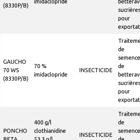
imidaclopride
betterav
(8330P/B)
sucrière
pour
exportat
Traitem
de
semence
GAUCHO
70 %
de
70 WS
INSECTICIDE
imidaclopride
betterav
(8330P/B)
sucrière
pour
exportat
Traitem
400 g/l
de
PONCHO
clothianidine
semence
INSECTICIDE
BETA
53,3 g/l
de