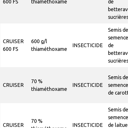
600 FS
thiaméthoxame
de
betterav
sucrière
Semis d
semence
CRUISER
600 g/l
INSECTICIDE
de
600 FS
thiaméthoxame
betterav
sucrière
Semis d
70 %
CRUISER
INSECTICIDE
semence
thiaméthoxame
de carot
Semis d
semence
70 %
CRUISER
INSECTICIDE
de laitue