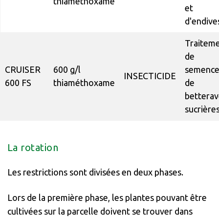
thiaméthoxame
et
d'endive
Traitem
de
CRUISER
600 g/l
semence
INSECTICIDE
600 FS
thiaméthoxame
de
betterav
sucrière
La rotation
Les restrictions sont divisées en deux phases.
Lors de la première phase, les plantes pouvant être
cultivées sur la parcelle doivent se trouver dans