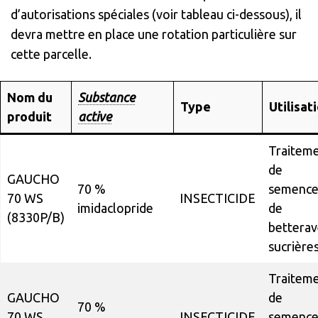
d’autorisations spéciales (voir tableau ci-dessous), il
devra mettre en place une rotation particulière sur
cette parcelle.
Nom du
Substance
Type
Utilisat
produit
active
Traitem
de
GAUCHO
70 %
semence
70 WS
INSECTICIDE
imidaclopride
de
(8330P/B)
betterav
sucrière
Traitem
GAUCHO
de
70 %
70 WS
INSECTICIDE
semence