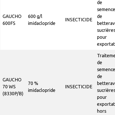
de
semence
GAUCHO
600 g/l
de
INSECTICIDE
600FS
imidaclopride
betterav
sucrière
pour
exportat
Traitem
de
semence
de
GAUCHO
70 %
betterav
70 WS
INSECTICIDE
imidaclopride
sucrière
(8330P/B)
pour
exportat
hors