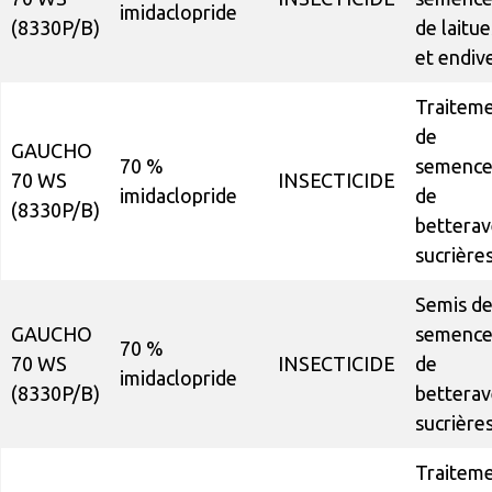
imidaclopride
(8330P/B)
de laitue
et endiv
Traitem
de
GAUCHO
70 %
semence
70 WS
INSECTICIDE
imidaclopride
de
(8330P/B)
betterav
sucrière
Semis d
GAUCHO
semence
70 %
70 WS
INSECTICIDE
de
imidaclopride
(8330P/B)
betterav
sucrière
Traitem