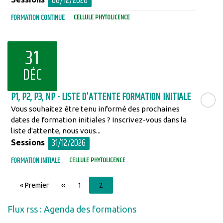
08/12/2026
FORMATION CONTINUE
CELLULE PHYTOLICENCE
31
DÉC
P1, P2, P3, NP - LISTE D'ATTENTE FORMATION INITIALE
Vous souhaitez être tenu informé des prochaines
LIRE LA SU
dates de formation initiales ? Inscrivez-vous dans la
liste d'attente, nous vous...
31/12/2026
Sessions
FORMATION INITIALE
CELLULE PHYTOLICENCE
Pagination
Première
« Premier
Page
‹‹
Page
1
Page
2
page
précédente
courante
Flux rss : Agenda des formations