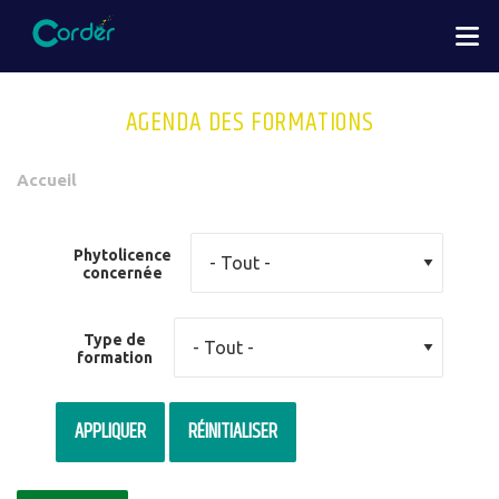
Aller
M
au
contenu
principal
AGENDA DES FORMATIONS
You
Accueil
are
here
Phytolicence
concernée
Type de
formation
APPLIQUER
RÉINITIALISER