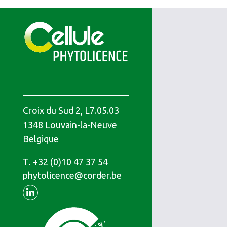
Croix du Sud 2, L7.05.03
1348
Louvain-la-Neuve
Belgique
T.
Téléphone
+32 (0)10 47 37 54
phytolicence@corder.be
Linkedin