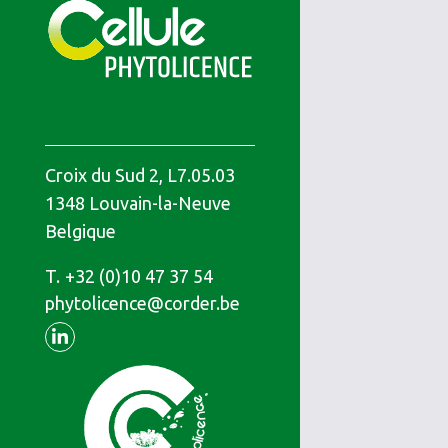
Croix du Sud 2, L7.05.03
1348
Louvain-la-Neuve
Belgique
T.
Téléphone
+32 (0)10 47 37 54
phytolicence@corder.be
Linkedin