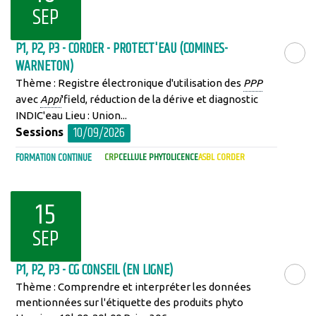
SEP
P1, P2, P3 - CORDER - PROTECT'EAU (COMINES-
WARNETON)
LIRE LA SU
Thème : Registre électronique d'utilisation des
PPP
avec
Appi
'field, réduction de la dérive et diagnostic
INDIC'eau Lieu : Union...
10/09/2026
Sessions
FORMATION CONTINUE
CRP
CELLULE PHYTOLICENCE
ASBL CORDER
15
SEP
P1, P2, P3 - CG CONSEIL (EN LIGNE)
Thème : Comprendre et interpréter les données
LIRE LA SU
mentionnées sur l'étiquette des produits phyto