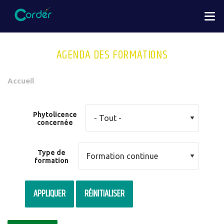
Aller
M
au
contenu
principal
AGENDA DES FORMATIONS
You
Accueil
are
here
Phytolicence
concernée
Type de
formation
APPLIQUER
RÉINITIALISER