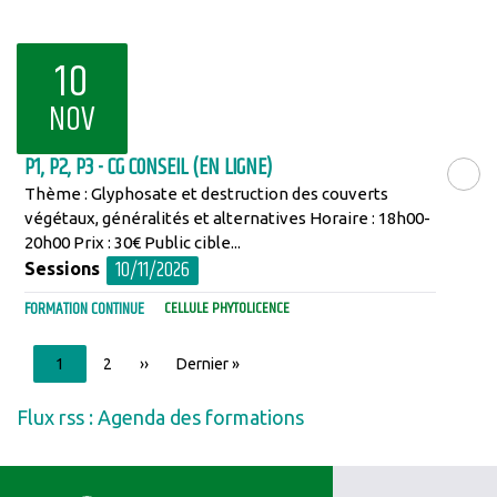
10
NOV
P1, P2, P3 - CG CONSEIL (EN LIGNE)
Thème : Glyphosate et destruction des couverts
LIRE LA SU
végétaux, généralités et alternatives Horaire : 18h00-
20h00 Prix : 30€ Public cible...
10/11/2026
Sessions
FORMATION CONTINUE
CELLULE PHYTOLICENCE
Pagination
Page
1
Page
2
Page
››
Dernière
Dernier »
courante
suivante
page
Flux rss : Agenda des formations