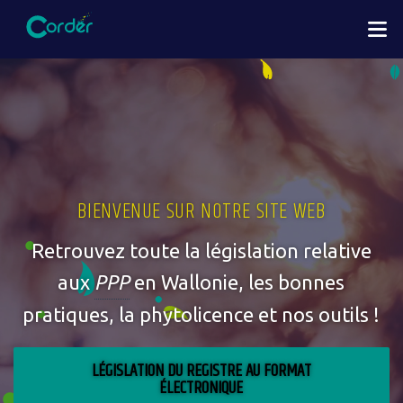
Aller
M
au
contenu
principal
BIENVENUE SUR NOTRE SITE WEB
Retrouvez toute la législation relative
aux
PPP
en Wallonie, les bonnes
pratiques, la phytolicence et nos outils !
LÉGISLATION DU REGISTRE AU FORMAT
ÉLECTRONIQUE